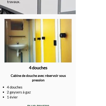
travaux.
4 douches
Cabine de douche avec réservoir sous
pression
4 douches
2 geysers à gaz
1 évier