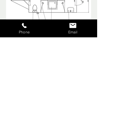
Phone
Email
Autres cabines de douche
Salle de bains mobile
Vous rénovez votre salle de bains ?
Vous vous rendrez vite compte à quel
point il est difficile de se passer de
douche ou de toilettes, même
temporairement. Avec des toilettes
mobiles, inutile de s'installer pour de
bon. Vous conservez simplement le
confort auquel vous êtes habitué, que
ce soit chez vous ou en déplacement.