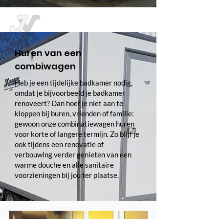
Huren van een
combiwagen
Heb je een tijdelijke badkamer nodig,
omdat je bijvoorbeeld je badkamer
renoveert? Dan hoef je niet aan te
kloppen bij buren, vrienden of familie:
gewoon onze combinatiewagen huren
voor korte of langere termijn. Zo blijf je
ook tijdens een renovatie of
verbouwing verder genieten van een
warme douche en alle sanitaire
voorzieningen bij jou ter plaatse.