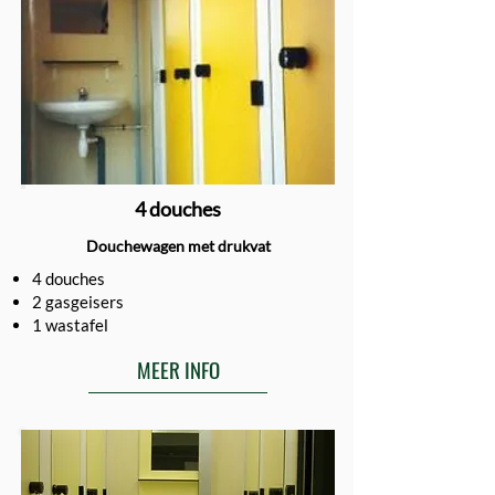
4 douches
Douchewagen met drukvat
4 douches
2 gasgeisers
1 wastafel
MEER INFO