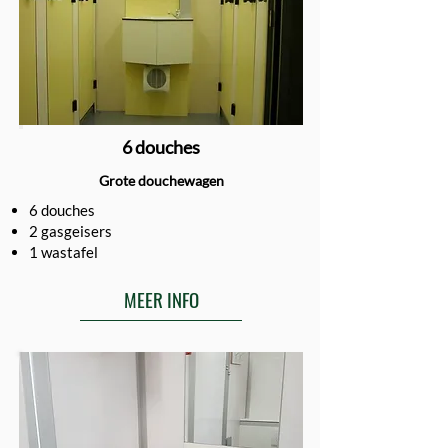
6 douches
Grote douchewagen
6 douches
2 gasgeisers
1 wastafel
MEER INFO